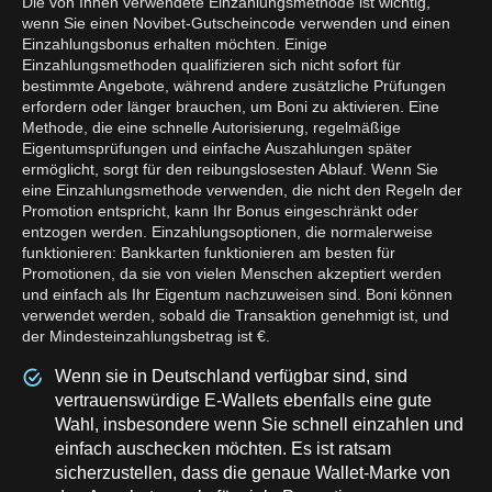
Die von Ihnen verwendete Einzahlungsmethode ist wichtig,
wenn Sie einen Novibet-Gutscheincode verwenden und einen
Einzahlungsbonus erhalten möchten. Einige
Einzahlungsmethoden qualifizieren sich nicht sofort für
bestimmte Angebote, während andere zusätzliche Prüfungen
erfordern oder länger brauchen, um Boni zu aktivieren. Eine
Methode, die eine schnelle Autorisierung, regelmäßige
Eigentumsprüfungen und einfache Auszahlungen später
ermöglicht, sorgt für den reibungslosesten Ablauf. Wenn Sie
eine Einzahlungsmethode verwenden, die nicht den Regeln der
Promotion entspricht, kann Ihr Bonus eingeschränkt oder
entzogen werden. Einzahlungsoptionen, die normalerweise
funktionieren: Bankkarten funktionieren am besten für
Promotionen, da sie von vielen Menschen akzeptiert werden
und einfach als Ihr Eigentum nachzuweisen sind. Boni können
verwendet werden, sobald die Transaktion genehmigt ist, und
der Mindesteinzahlungsbetrag ist €.
Wenn sie in Deutschland verfügbar sind, sind
vertrauenswürdige E-Wallets ebenfalls eine gute
Wahl, insbesondere wenn Sie schnell einzahlen und
einfach auschecken möchten. Es ist ratsam
sicherzustellen, dass die genaue Wallet-Marke von