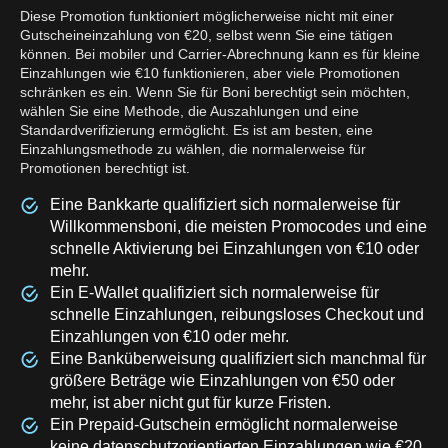
Diese Promotion funktioniert möglicherweise nicht mit einer
Gutscheineinzahlung von €20, selbst wenn Sie eine tätigen
können. Bei mobiler und Carrier-Abrechnung kann es für kleine
Einzahlungen wie €10 funktionieren, aber viele Promotionen
schränken es ein. Wenn Sie für Boni berechtigt sein möchten,
wählen Sie eine Methode, die Auszahlungen und eine
Standardverifizierung ermöglicht. Es ist am besten, eine
Einzahlungsmethode zu wählen, die normalerweise für
Promotionen berechtigt ist.
Eine Bankkarte qualifiziert sich normalerweise für
Willkommensboni, die meisten Promocodes und eine
schnelle Aktivierung bei Einzahlungen von €10 oder
mehr.
Ein E-Wallet qualifiziert sich normalerweise für
schnelle Einzahlungen, reibungsloses Checkout und
Einzahlungen von €10 oder mehr.
Eine Banküberweisung qualifiziert sich manchmal für
größere Beträge wie Einzahlungen von €50 oder
mehr, ist aber nicht gut für kurze Fristen.
Ein Prepaid-Gutschein ermöglicht normalerweise
keine datenschutzorientierten Einzahlungen wie €20,