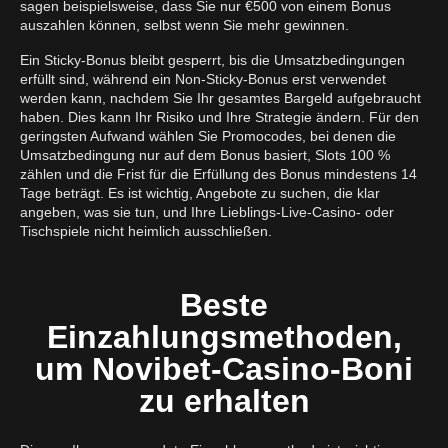
sagen beispielsweise, dass Sie nur €500 von einem Bonus
auszahlen können, selbst wenn Sie mehr gewinnen.
Ein Sticky-Bonus bleibt gesperrt, bis die Umsatzbedingungen
erfüllt sind, während ein Non-Sticky-Bonus erst verwendet
werden kann, nachdem Sie Ihr gesamtes Bargeld aufgebraucht
haben. Dies kann Ihr Risiko und Ihre Strategie ändern. Für den
geringsten Aufwand wählen Sie Promocodes, bei denen die
Umsatzbedingung nur auf dem Bonus basiert, Slots 100 %
zählen und die Frist für die Erfüllung des Bonus mindestens 14
Tage beträgt. Es ist wichtig, Angebote zu suchen, die klar
angeben, was sie tun, und Ihre Lieblings-Live-Casino- oder
Tischspiele nicht heimlich ausschließen.
Beste
Einzahlungsmethoden,
um Novibet-Casino-Boni
zu erhalten