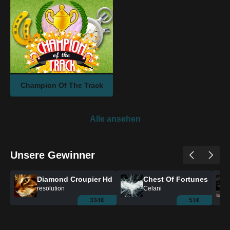
Champion Of The Track
Alle ansehen
Unsere Gewinner
Diamond Croupier Hd
Chest Of Fortunes
resolution
Celani
334€
51€