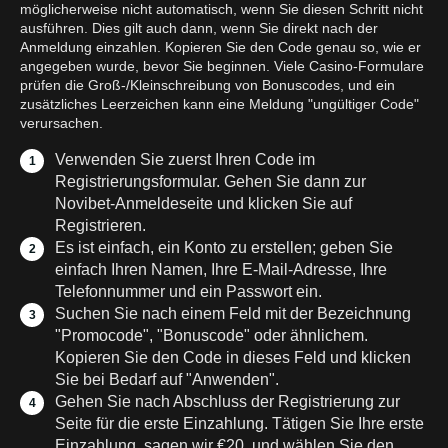
möglicherweise nicht automatisch, wenn Sie diesen Schritt nicht
ausführen. Dies gilt auch dann, wenn Sie direkt nach der
Anmeldung einzahlen. Kopieren Sie den Code genau so, wie er
angegeben wurde, bevor Sie beginnen. Viele Casino-Formulare
prüfen die Groß-/Kleinschreibung von Bonuscodes, und ein
zusätzliches Leerzeichen kann eine Meldung "ungültiger Code"
verursachen.
Verwenden Sie zuerst Ihren Code im
Registrierungsformular. Gehen Sie dann zur
Novibet-Anmeldeseite und klicken Sie auf
Registrieren.
Es ist einfach, ein Konto zu erstellen; geben Sie
einfach Ihren Namen, Ihre E-Mail-Adresse, Ihre
Telefonnummer und ein Passwort ein.
Suchen Sie nach einem Feld mit der Bezeichnung
"Promocode", "Bonuscode" oder ähnlichem.
Kopieren Sie den Code in dieses Feld und klicken
Sie bei Bedarf auf "Anwenden".
Gehen Sie nach Abschluss der Registrierung zur
Seite für die erste Einzahlung. Tätigen Sie Ihre erste
Einzahlung, sagen wir €20, und wählen Sie den