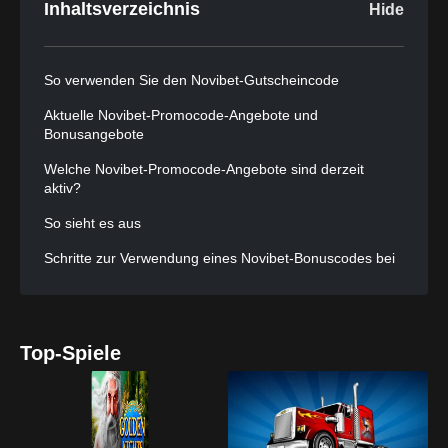
Inhaltsverzeichnis
Hide
So verwenden Sie den Novibet-Gutscheincode
Aktuelle Novibet-Promocode-Angebote und
Bonusangebote
Welche Novibet-Promocode-Angebote sind derzeit
aktiv?
So sieht es aus
Schritte zur Verwendung eines Novibet-Bonuscodes bei
der Anmeldung
Was Sie im Willkommenspaket erhalten
Worauf Sie vor der Einlösung eines Match-Bonus
Top-Spiele
achten sollten?
Wichtige Dinge, die in den Bonusbedingungen zu
Auszahlung und Umsatzbedingungen zu prüfen sind