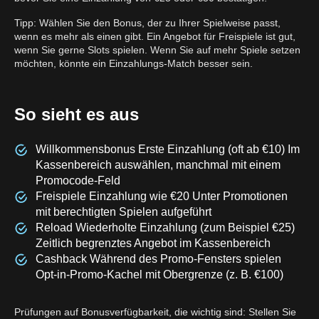
Tipp: Wählen Sie den Bonus, der zu Ihrer Spielweise passt,
wenn es mehr als einen gibt. Ein Angebot für Freispiele ist gut,
wenn Sie gerne Slots spielen. Wenn Sie auf mehr Spiele setzen
möchten, könnte ein Einzahlungs-Match besser sein.
So sieht es aus
Willkommensbonus Erste Einzahlung (oft ab €10) Im
Kassenbereich auswählen, manchmal mit einem
Promocode-Feld
Freispiele Einzahlung wie €20 Unter Promotionen
mit berechtigten Spielen aufgeführt
Reload Wiederholte Einzahlung (zum Beispiel €25)
Zeitlich begrenztes Angebot im Kassenbereich
Cashback Während des Promo-Fensters spielen
Opt-in-Promo-Kachel mit Obergrenze (z. B. €100)
Prüfungen auf Bonusverfügbarkeit, die wichtig sind: Stellen Sie