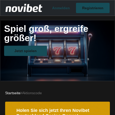
Anmelden
Registrieren
Spiel groß, ergreife
größer!
Jetzt spielen
Startseite
Aktionscode
Holen Sie sich jetzt Ihren Novibet