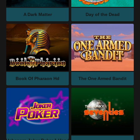
A Dark Matter
Day of the Dead
Book Of Pharaon Hd
The One Armed Bandit