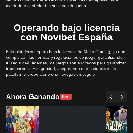
ayudarte a controlar tus sesiones de juego.
Operando bajo licencia
con Novibet España
Esta plataforma opera bajo la licencia de Malta Gaming, ya que
cumple con las normas y regulaciones de juego, garantizando
tu seguridad. Además, los juegos son auditados para garantizar
transparencia y seguridad, asegurando que cada clic en la
plataforma proporcione una navegación segura.
Ahora Ganando