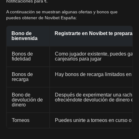
notificaciones para €.
A continuación se muestran algunas ofertas y bonos que
puedes obtener de Novibet España:
Bono de
Registrarte en Novibet te preparará 
bienvenida
Bonos de
Como jugador existente, puedes ganar 
fidelidad
canjearlos para jugar
Bonos de
Hay bonos de recarga limitados en el 
recarga
Bono de
Después de experimentar una racha de 
devolución de
ofreciéndote devolución de dinero en 
dinero
Torneos
Puedes unirte a torneos en curso o pr