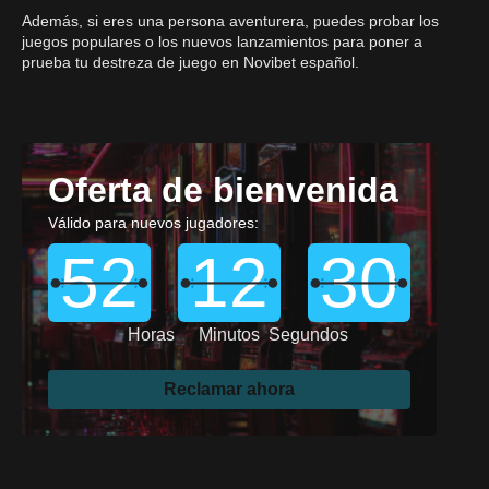
Además, si eres una persona aventurera, puedes probar los
juegos populares o los nuevos lanzamientos para poner a
prueba tu destreza de juego en Novibet español.
Oferta de bienvenida
Válido para nuevos jugadores:
52
12
29
Horas
Minutos
Segundos
Reclamar ahora