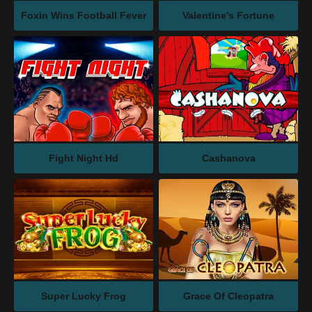
Foxin Wins Football Fever
Valentine's Fortune
Fight Night Hd
Cashanova
Super Lucky Frog
Grace Of Cleopatra