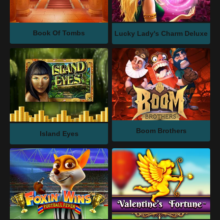
Experiencia de juego segura para los jugadores
Book Of Tombs
Lucky Lady's Charm Deluxe
Operando bajo licencia con Novibet España
Tarifas
Boom Brothers
African Sunset