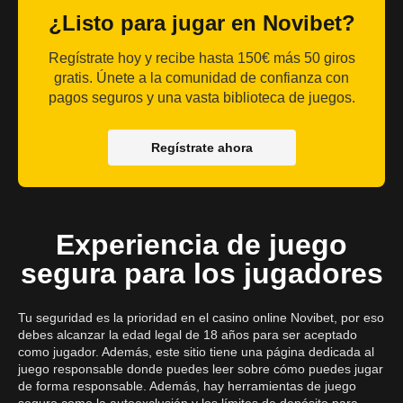
¿Listo para jugar en Novibet?
Regístrate hoy y recibe hasta 150€ más 50 giros
gratis. Únete a la comunidad de confianza con
pagos seguros y una vasta biblioteca de juegos.
Regístrate ahora
Experiencia de juego
segura para los jugadores
Tu seguridad es la prioridad en el casino online Novibet, por eso
debes alcanzar la edad legal de 18 años para ser aceptado
como jugador. Además, este sitio tiene una página dedicada al
juego responsable donde puedes leer sobre cómo puedes jugar
de forma responsable. Además, hay herramientas de juego
seguro como la autoexclusión y los límites de depósito para