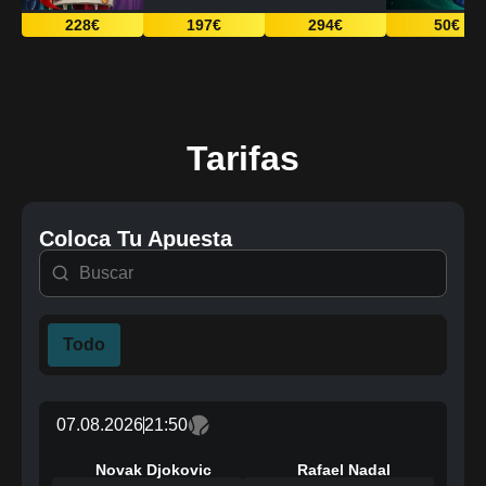
228€
197€
294€
50€
Tarifas
Coloca Tu Apuesta
Todo
07.08.2026
21:50
Novak Djokovic
Rafael Nadal