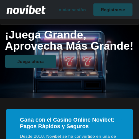
Iniciar sesión
Registrarse
¡Juega Grande,
Aprovecha Más Grande!
Juega ahora
Gana con el Casino Online Novibet:
Pagos Rápidos y Seguros
Desde 2010, Novibet se ha convertido en una de