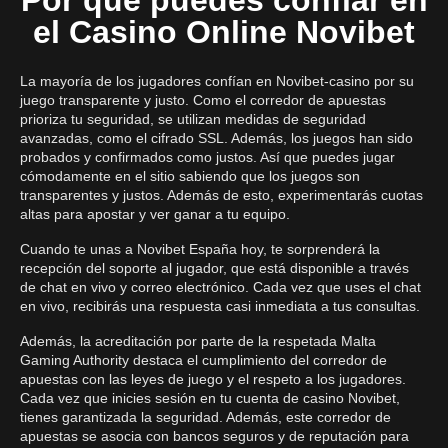
el Casino Online Novibet
La mayoría de los jugadores confían en Novibet-casino por su
juego transparente y justo. Como el corredor de apuestas
prioriza tu seguridad, se utilizan medidas de seguridad
avanzadas, como el cifrado SSL. Además, los juegos han sido
probados y confirmados como justos. Así que puedes jugar
cómodamente en el sitio sabiendo que los juegos son
transparentes y justos. Además de esto, experimentarás cuotas
altas para apostar y ver ganar a tu equipo.
Cuando te unas a Novibet España hoy, te sorprenderá la
recepción del soporte al jugador, que está disponible a través
de chat en vivo y correo electrónico. Cada vez que uses el chat
en vivo, recibirás una respuesta casi inmediata a tus consultas.
Además, la acreditación por parte de la respetada Malta
Gaming Authority destaca el cumplimiento del corredor de
apuestas con las leyes de juego y el respeto a los jugadores.
Cada vez que inicies sesión en tu cuenta de casino Novibet,
tienes garantizada la seguridad. Además, este corredor de
apuestas se asocia con bancos seguros y de reputación para