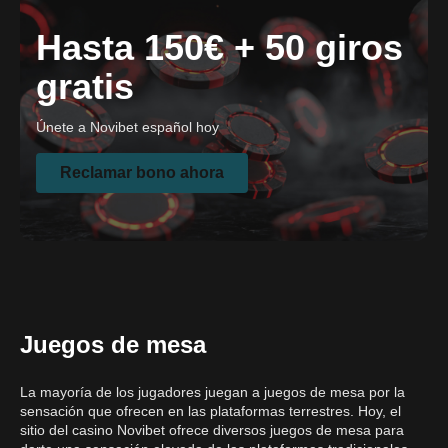
Hasta 150€ + 50 giros
gratis
Únete a Novibet español hoy
Reclamar bono ahora
Juegos de mesa
La mayoría de los jugadores juegan a juegos de mesa por la
sensación que ofrecen en las plataformas terrestres. Hoy, el
sitio del casino Novibet ofrece diversos juegos de mesa para