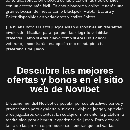
darte una sensación elevada de las plataformas tradicionales
con un acceso más fácil. En esta plataforma online, tendrás una
gran selección de mesas como Blackjack, Ruleta, Bacará y
Póker disponibles en variaciones y estilos únicos.
¡La buena noticia! Estos juegos están disponibles en diferentes
niveles de dificultad para que puedas elegir tu volatilidad
preferida. Tanto si eres nuevo como si eres un jugador
veterano, encontrarás una opción que se adapte a tu
preferencia de juego.
Descubre las mejores
ofertas y bonos en el sitio
web de Novibet
El casino mundial Novibet es popular por sus atractivos bonos y
promociones para ayudarte a iniciar tu viaje de juego y apreciar
a los jugadores existentes. En cualquier momento, la plataforma
tendrá algo para elevar tu experiencia de juego. Para estar al
tanto de las próximas promociones, tendrás que activar las