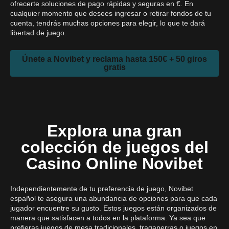
ofrecerte soluciones de pago rápidas y seguras en €. En
cualquier momento que desees ingresar o retirar fondos de tu
cuenta, tendrás muchas opciones para elegir, lo que te dará
libertad de juego.
Únete a Novibet y reclama hasta 150€ + 50 giros
gratis
Explora una gran
colección de juegos del
Casino Online Novibet
Independientemente de tu preferencia de juego, Novibet
español te asegura una abundancia de opciones para que cada
jugador encuentre su gusto. Estos juegos están organizados de
manera que satisfacen a todos en la plataforma. Ya sea que
prefieras juegos de mesa tradicionales, tragaperras o juegos en