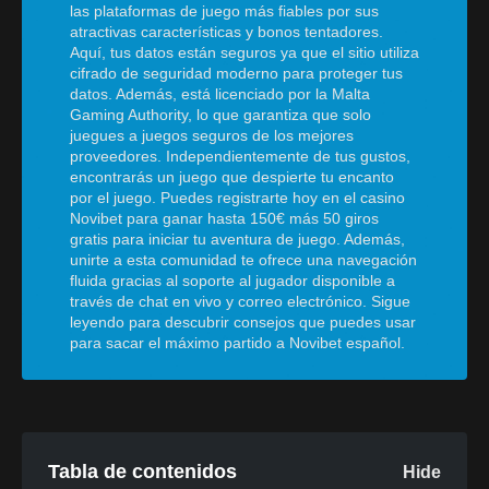
las plataformas de juego más fiables por sus
atractivas características y bonos tentadores.
Aquí, tus datos están seguros ya que el sitio utiliza
cifrado de seguridad moderno para proteger tus
datos. Además, está licenciado por la Malta
Gaming Authority, lo que garantiza que solo
juegues a juegos seguros de los mejores
proveedores. Independientemente de tus gustos,
encontrarás un juego que despierte tu encanto
por el juego. Puedes registrarte hoy en el casino
Novibet para ganar hasta 150€ más 50 giros
gratis para iniciar tu aventura de juego. Además,
unirte a esta comunidad te ofrece una navegación
fluida gracias al soporte al jugador disponible a
través de chat en vivo y correo electrónico. Sigue
leyendo para descubrir consejos que puedes usar
para sacar el máximo partido a Novibet español.
Tabla de contenidos
Hide