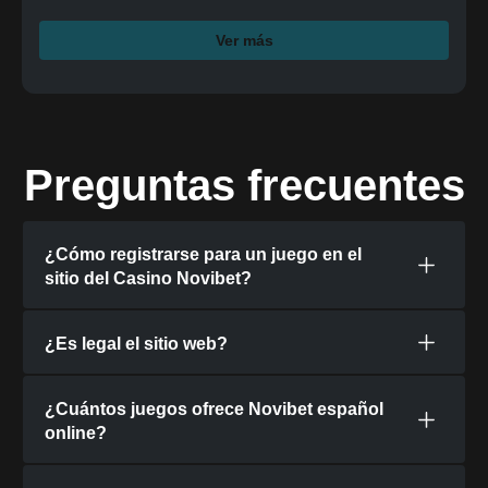
Ver más
Preguntas frecuentes
¿Cómo registrarse para un juego en el
sitio del Casino Novibet?
¿Es legal el sitio web?
¿Cuántos juegos ofrece Novibet español
online?