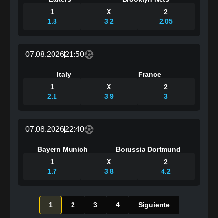
1
X
2
1.8
3.2
2.05
07.08.2026
21:50
Italy
France
1
X
2
2.1
3.9
3
07.08.2026
22:40
Bayern Munich
Borussia Dortmund
1
X
2
1.7
3.8
4.2
1
2
3
4
Siguiente