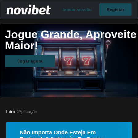
Iniciar sessão
Registar
Jogue Grande, Aproveite
Maior!
Jogar agora
Início
Aplicação
Não Importa Onde Esteja Em