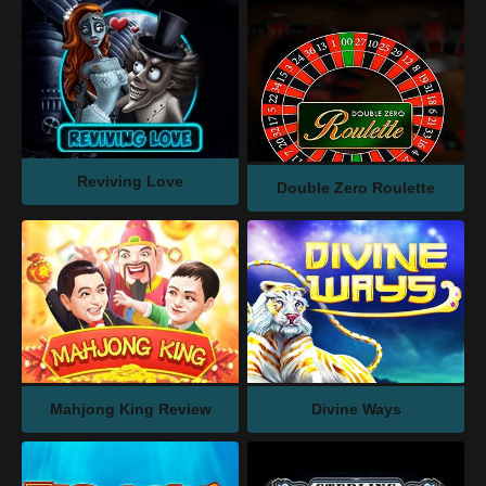
Reviving Love
Double Zero Roulette
Mahjong King Review
Divine Ways