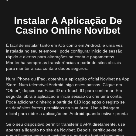
Instalar A Aplicação De
Casino Online Novibet
É fácil de instalar tanto em iOS como em Android, e uma vez
instalada no seu telemóvel, pode configurar início de sessão
rápido e alertas para alterações na conta e pagamentos.
Mantenha sempre as transferências a partir de sites oficiais
para manter a sua conta e dados seguros.
Num iPhone ou iPad, obtenha a aplicação oficial Novibet na App
Store. Num telemóvel Android, siga estes passos. Clique em
"Obter", depois use Face ID ou Touch ID para confirmar. Em
seguida, abra a aplicação e inicie sessão ou crie uma conta.
Pode adicionar dinheiro a partir de €10 logo após o registo se
os depósitos forem permitidos na sua área. Use a listagem
oficial para obter a aplicação em Android quando estiver pronta.
Se o seu dispositivo permitir transferir o APK diretamente, use
apenas a ligação no site da Novibet. Depois, certifique-se de
que o ficheiro pode ser instalado a partir de fontes fidedignas,