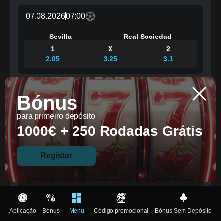
07.08.2026
07:00
Sevilla
Real Sociedad
1
X
2
2.05
3.25
3.1
07.08.2026
23:40
Bónus
Russia
France
para primeiro depósito
1
X
2
1000€ + 250 Rodadas Grátis
1.8
3
2.2
Registar
07.08.2026
10:00
Florida Panthers
Columbus Blue Jackets
1
X
2
2.15
3.7
2.95
Aplicação
Bónus
Menu
Código promocional
Bónus Sem Depósito