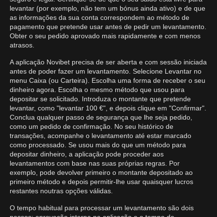
levantar (por exemplo, não tem um bónus ainda ativo) e de que
as informações da sua conta correspondem ao método de
pagamento que pretende usar antes de pedir um levantamento.
Obter o seu pedido aprovado mais rapidamente e com menos
atrasos.
A aplicação Novibet precisa de ser aberta e com sessão iniciada
antes de poder fazer um levantamento. Selecione Levantar no
menu Caixa (ou Carteira). Escolha uma forma de receber o seu
dinheiro agora. Escolha o mesmo método que usou para
depositar se solicitado. Introduza o montante que pretende
levantar, como "levantar 100 €", e depois clique em "Confirmar".
Conclua qualquer passo de segurança que lhe seja pedido,
como um pedido de confirmação. No seu histórico de
transações, acompanhe o levantamento até estar marcado
como processado. Se usou mais do que um método para
depositar dinheiro, a aplicação pode proceder aos
levantamentos com base nas suas próprias regras. Por
exemplo, pode devolver primeiro o montante depositado ao
primeiro método e depois permitir-lhe usar quaisquer lucros
restantes noutras opções válidas.
O tempo habitual para processar um levantamento são dois