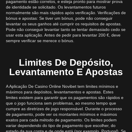
pagamento estão corretos, e esteja pronto para mostrar prova
de identidade se solicitado. Os levantamentos futuros
normalmente são mais rápidos após verificação. Verificações de
bónus e apostas: Se tiver um bónus, pode não conseguir
levantar os seus ganhos até cumprir os requisitos de apostas.
Pode não conseguir levantar tanto se tentar demasiado cedo se
usar esta aplicação. Antes de pedir para levantar 200 €, deve
sempre verificar se merece o bónus.
Limites De Depósito,
Levantamento E Apostas
A Aplicação De Casino Online Novibet tem limites mínimos e
máximos para depósitos, levantamentos e apostas. Estes
limites existem para garantir que os pagamentos são rápidos e
que o jogo funciona sem problemas, ao mesmo tempo que
cumpre as diretrizes de jogo responsável. Durante o processo
de pagamento, pode ver os montantes mínimos e máximos
exatos para cada método de pagamento. Os limites podem
variar dependendo do tipo de pagamento que escolher, do
estado da sua conta e de onde está (por exemplo, Portugal). Se