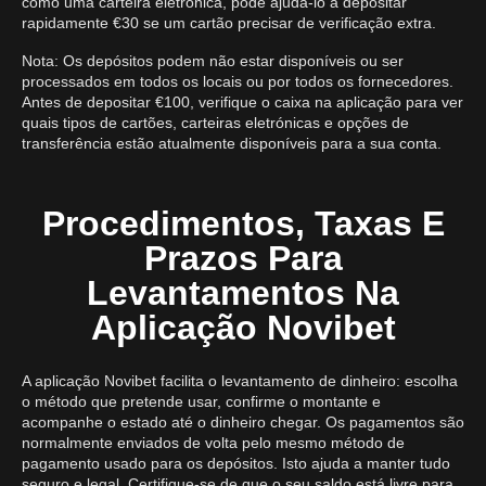
como uma carteira eletrónica, pode ajudá-lo a depositar
rapidamente €30 se um cartão precisar de verificação extra.
Nota: Os depósitos podem não estar disponíveis ou ser
processados em todos os locais ou por todos os fornecedores.
Antes de depositar €100, verifique o caixa na aplicação para ver
quais tipos de cartões, carteiras eletrónicas e opções de
transferência estão atualmente disponíveis para a sua conta.
Procedimentos, Taxas E
Prazos Para
Levantamentos Na
Aplicação Novibet
A aplicação Novibet facilita o levantamento de dinheiro: escolha
o método que pretende usar, confirme o montante e
acompanhe o estado até o dinheiro chegar. Os pagamentos são
normalmente enviados de volta pelo mesmo método de
pagamento usado para os depósitos. Isto ajuda a manter tudo
seguro e legal. Certifique-se de que o seu saldo está livre para