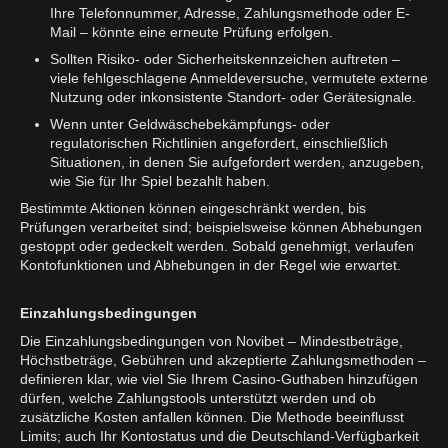
Ihre Telefonnummer, Adresse, Zahlungsmethode oder E-
Mail – könnte eine erneute Prüfung erfolgen.
Sollten Risiko- oder Sicherheitskennzeichen auftreten –
viele fehlgeschlagene Anmeldeversuche, vermutete externe
Nutzung oder inkonsistente Standort- oder Gerätesignale.
Wenn unter Geldwäschebekämpfungs- oder
regulatorischen Richtlinien angefordert, einschließlich
Situationen, in denen Sie aufgefordert werden, anzugeben,
wie Sie für Ihr Spiel bezahlt haben.
Bestimmte Aktionen können eingeschränkt werden, bis
Prüfungen verarbeitet sind; beispielsweise können Abhebungen
gestoppt oder gedeckelt werden. Sobald genehmigt, verlaufen
Kontofunktionen und Abhebungen in der Regel wie erwartet.
Einzahlungsbedingungen
Die Einzahlungsbedingungen von Novibet – Mindestbeträge,
Höchstbeträge, Gebühren und akzeptierte Zahlungsmethoden –
definieren klar, wie viel Sie Ihrem Casino-Guthaben hinzufügen
dürfen, welche Zahlungstools unterstützt werden und ob
zusätzliche Kosten anfallen können. Die Methode beeinflusst
Limits; auch Ihr Kontostatus und die Deutschland-Verfügbarkeit