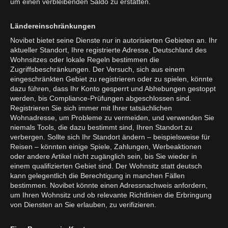
um einen verbleibenden Saldo zu erstatten.
Ländereinschränkungen
Novibet bietet seine Dienste nur in autorisierten Gebieten an. Ihr
aktueller Standort, Ihre registrierte Adresse, Deutschland des
Wohnsitzes oder lokale Regeln bestimmen die
Zugriffsbeschränkungen. Der Versuch, sich aus einem
eingeschränkten Gebiet zu registrieren oder zu spielen, könnte
dazu führen, dass Ihr Konto gesperrt und Abhebungen gestoppt
werden, bis Compliance-Prüfungen abgeschlossen sind.
Registrieren Sie sich immer mit Ihrer tatsächlichen
Wohnadresse, um Probleme zu vermeiden, und verwenden Sie
niemals Tools, die dazu bestimmt sind, Ihren Standort zu
verbergen. Sollte sich Ihr Standort ändern – beispielsweise für
Reisen – könnten einige Spiele, Zahlungen, Werbeaktionen
oder andere Artikel nicht zugänglich sein, bis Sie wieder in
einem qualifizierten Gebiet sind. Der Wohnsitz statt deutsch
kann gelegentlich die Berechtigung in manchen Fällen
bestimmen. Novibet könnte einen Adressnachweis anfordern,
um Ihren Wohnsitz und ob relevante Richtlinien die Erbringung
von Diensten an Sie erlauben, zu verifizieren.