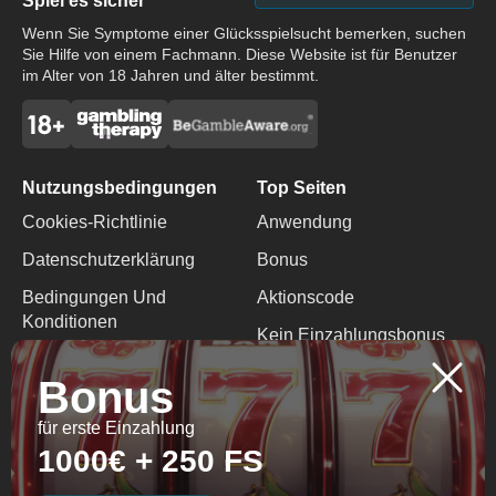
Spiel es sicher
Wenn Sie Symptome einer Glücksspielsucht bemerken, suchen
Sie Hilfe von einem Fachmann. Diese Website ist für Benutzer
im Alter von 18 Jahren und älter bestimmt.
Nutzungsbedingungen
Top Seiten
Cookies-Richtlinie
Anwendung
Datenschutzerklärung
Bonus
Bedingungen Und
Aktionscode
Konditionen
Kein Einzahlungsbonus
Verantwortungsvolles
Bonus
Spielen
für erste Einzahlung
Kontakte
1000€ + 250 FS
+599 9 7516840