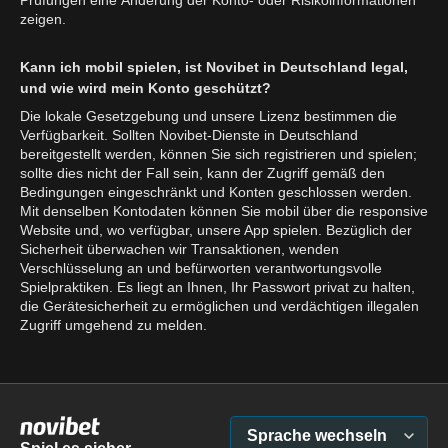
Prüfungen eine Änderung der Konto- oder Risikoinformationen
zeigen.
Kann ich mobil spielen, ist Novibet in Deutschland legal,
und wie wird mein Konto geschützt?
Die lokale Gesetzgebung und unsere Lizenz bestimmen die
Verfügbarkeit. Sollten Novibet-Dienste in Deutschland
bereitgestellt werden, können Sie sich registrieren und spielen;
sollte dies nicht der Fall sein, kann der Zugriff gemäß den
Bedingungen eingeschränkt und Konten geschlossen werden.
Mit denselben Kontodaten können Sie mobil über die responsive
Website und, wo verfügbar, unsere App spielen. Bezüglich der
Sicherheit überwachen wir Transaktionen, wenden
Verschlüsselung an und befürworten verantwortungsvolle
Spielpraktiken. Es liegt an Ihnen, Ihr Passwort privat zu halten,
die Gerätesicherheit zu ermöglichen und verdächtigen illegalen
Zugriff umgehend zu melden.
Sprache wechseln