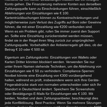
Konto gehen. Die Finanzierung mehrerer Konten aus derselben
Zahlungsquelle kann zu Einschränkungen führen, einschließlich
Ablehnungen von Einzahlungen wie € 100.
Kartentrückbuchungen können zu Kontoeinschränkungen und
möglicherweise zum Verlust des Zugriffs auf Boni oder Gewinne
führen, die mit einer Einzahlung wie €200 verbunden sind.
Wenn es ein Problem gibt, rufen Sie immer zuerst den Support
an. Sollte eine Einzahlung zurückerstattet werden müssen,
findet sie in der Regel ihren Weg zurück zur ursprünglichen
Zahlungsquelle. Vorbehaltlich der Anbieterregeln gilt dies, ob der
Betrag € 10 oder € 500 ist.
Eigentum am Zahlungskonto: Einzahlungen von Wallets oder
Karten Dritter könnten blockiert werden. Verwenden Sie nur
unter Ihrem Namen stehende Techniken, um die Ablehnung von
Einzahlungen wie € 50 zu verhindern. Compliance-Sperren:
Novibet könnte eine Einzahlung von €300 vorübergehend
halten, während es prüft, insbesondere wenn sich Ihre Geräte-
Fingerabdrücke stark von normalen unterscheiden oder sich Ihr
Standort in Deutschland ändert. Speichern Sie Screenshots
oder Bestätigungs-E-Mails für Einzahlungen wie € 100. Mit
beiden, Novibet und dem Zahlungsanbieter, beschleunigt dies
jede Konfliktlösung. Best Practice: Wenn Sie mehrere Sitzungen