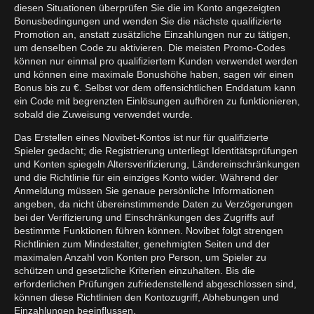
diesen Situationen überprüfen Sie die im Konto angezeigten
Bonusbedingungen und wenden Sie die nächste qualifizierte
Promotion an, anstatt zusätzliche Einzahlungen nur zu tätigen,
um denselben Code zu aktivieren. Die meisten Promo-Codes
können nur einmal pro qualifiziertem Kunden verwendet werden
und können eine maximale Bonushöhe haben, sagen wir einen
Bonus bis zu €. Selbst vor dem offensichtlichen Enddatum kann
ein Code mit begrenzten Einlösungen aufhören zu funktionieren,
sobald die Zuweisung verwendet wurde.
Das Erstellen eines Novibet-Kontos ist nur für qualifizierte
Spieler gedacht; die Registrierung unterliegt Identitätsprüfungen
und Konten spiegeln Altersverifizierung, Ländereinschränkungen
und die Richtlinie für ein einziges Konto wider. Während der
Anmeldung müssen Sie genaue persönliche Informationen
angeben, da nicht übereinstimmende Daten zu Verzögerungen
bei der Verifizierung und Einschränkungen des Zugriffs auf
bestimmte Funktionen führen können. Novibet folgt strengen
Richtlinien zum Mindestalter, genehmigten Seiten und der
maximalen Anzahl von Konten pro Person, um Spieler zu
schützen und gesetzliche Kriterien einzuhalten. Bis die
erforderlichen Prüfungen zufriedenstellend abgeschlossen sind,
können diese Richtlinien den Kontozugriff, Abhebungen und
Einzahlungen beeinflussen.