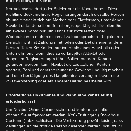
Eine Person, ein Konto
Normalerweise darf jeder Spieler nur ein Konto haben. Diese
Richtlinie deckt mehrere Registrierungen durch dieselbe Person
ab und erstreckt sich auf Marken oder Plattformen, unter denen
Novibet unter derselben Betreibergruppe tätig ist. Erstellen Sie
ein zweites Konto nur, um Limits zurückzusetzen oder
Werbeaktionen mehr als einmal zu beanspruchen. Registrieren
Sie sich nicht mit Zahlungsmethoden oder Details einer anderen
Person. Teilen Sie Konten nur innerhalb eines Haushalts oder
Unternehmens, wenn dies zu verknüpfter Aktivität oder
doppelten Registrierungen führt. Sollten mehrere Konten
gefunden werden, kann Novibet die zusätzlichen Konten
sperren, Boni und damit verbundene Gewinne ungültig machen
und eine Bestätigung des Hauptkontos verlangen, bevor eine
250 €-Abhebung oder ein anderer Betrag bearbeitet wird.
Erforderliche Dokumente und wann eine Verifizierung
erforderlich ist
Um Novibet Online Casino sicher und konform zu halten,
können Sie aufgefordert werden, KYC-Prüfungen (Know Your
Customer) abzuschließen. Die Verifizierung gewährleistet, dass
Zahlungen an die richtige Person gesendet werden, schützt Ihr