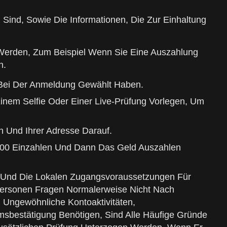
 Sind, Sowie Die Informationen, Die Zur Einhaltung
Werden, Zum Beispiel Wenn Sie Eine Auszahlung
n.
 Bei Der Anmeldung Gewählt Haben.
inem Selfie Oder Einer Live-Prüfung Vorlegen, Um
 Und Ihrer Adresse Darauf.
100 Einzahlen Und Dann Das Geld Auszahlen
er Und Die Lokalen Zugangsvoraussetzungen Für
 Personen Fragen Normalerweise Nicht Nach
 Ungewöhnliche Kontoaktivitäten,
msbestätigung Benötigen, Sind Alle Häufige Gründe