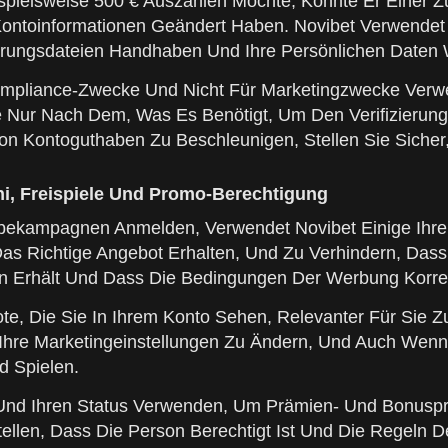
ispielsweise 500 € Auszahlen Möchte, Könnte Er Einer
 Kontoinformationen Geändert Haben. Novibet Verwendet
izierungsdateien Handhaben Und Ihre Persönlichen Daten
ompliance-Zwecke Und Nicht Für Marketingzwecke Verwe
se Nur Nach Dem, Was Es Benötigt, Um Den Verifizieru
Kontoguthaben Zu Beschleunigen, Stellen Sie Sicher, 
, Freispiele Und Promo-Berechtigung
bekampagnen Anmelden, Verwendet Novibet Einige Ihrer 
 Das Richtige Angebot Erhalten, Und Zu Verhindern, Das
ien Erhält Und Dass Die Bedingungen Der Werbung Korre
e, Die Sie In Ihrem Konto Sehen, Relevanter Für Sie 
Ihre Marketingeinstellungen Zu Ändern, Und Auch Wenn 
d Spielen.
ät Und Ihren Status Verwenden, Um Prämien- Und Bonu
stellen, Dass Die Person Berechtigt Ist Und Die Regeln 