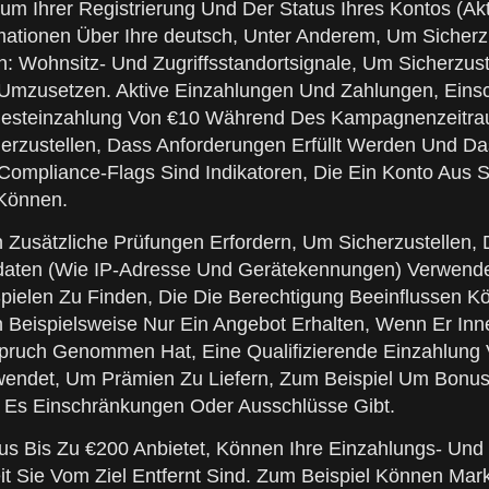
m Ihrer Registrierung Und Der Status Ihres Kontos (Akti
mationen Über Ihre deutsch, Unter Anderem, Um Sicherz
n: Wohnsitz- Und Zugriffsstandortsignale, Um Sicherzus
n Umzusetzen. Aktive Einzahlungen Und Zahlungen, Einsc
ndesteinzahlung Von €10 Während Des Kampagnenzeitraum
cherzustellen, Dass Anforderungen Erfüllt Werden Und D
Compliance-Flags Sind Indikatoren, Die Ein Konto Aus 
Können.
usätzliche Prüfungen Erfordern, Um Sicherzustellen,
sdaten (Wie IP-Adresse Und Gerätekennungen) Verwende
Spielen Zu Finden, Die Die Berechtigung Beeinflussen
nn Beispielsweise Nur Ein Angebot Erhalten, Wenn Er In
nspruch Genommen Hat, Eine Qualifizierende Einzahlung 
wendet, Um Prämien Zu Liefern, Zum Beispiel Um Bonu
b Es Einschränkungen Oder Ausschlüsse Gibt.
s Bis Zu €200 Anbietet, Können Ihre Einzahlungs- Und
t Sie Vom Ziel Entfernt Sind. Zum Beispiel Können Mark