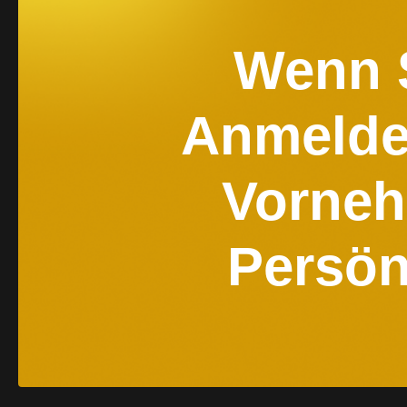
Wenn S
Anmelde
Vorneh
Persön