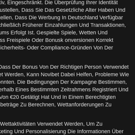
v, Eingeschränkt. Die Überprüfung Ihrer Identität
ustellen, Dass Sie Das Gesetzliche Alter Haben Und
tellen, Dass Die Werbung In Deutschland Verfügbar
hließlich Früherer Einzahlungen Und Transaktionen,
s Erfolgt Ist. Gespielte Spiele, Wetten Und
ass Freispiele Oder Bonusk onversionen Korrekt
Sicherheits- Oder Compliance-Gründen Von Der
 Dass Der Bonus Von Der Richtigen Person Verwendet
t Werden, Kann Novibet Dabei Helfen, Probleme Wie
 Könnten. Die Bedingungen Der Kampagne Bestimmen,
nerhalb Eines Bestimmten Zeitrahmens Registriert Und
Von €20 Getätigt Hat Und In Einem Berechtigten
sbeträge Zu Berechnen, Wettanforderungen Zu
 Wettaktivitäten Verwendet Werden, Um Zu
eting Und Personalisierung Die Informationen Über