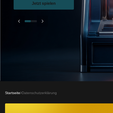
Jetzt spielen
Startseite
Datenschutzerklärung