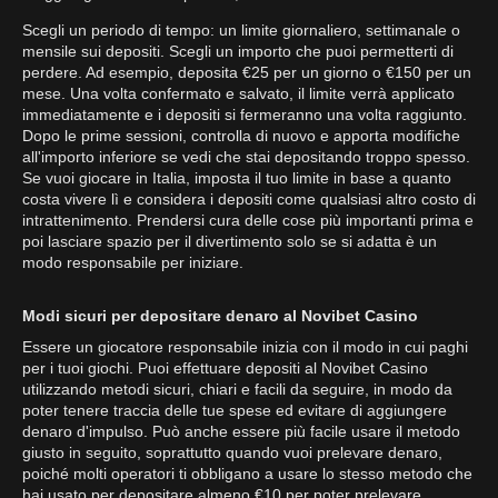
Scegli un periodo di tempo: un limite giornaliero, settimanale o
mensile sui depositi. Scegli un importo che puoi permetterti di
perdere. Ad esempio, deposita €25 per un giorno o €150 per un
mese. Una volta confermato e salvato, il limite verrà applicato
immediatamente e i depositi si fermeranno una volta raggiunto.
Dopo le prime sessioni, controlla di nuovo e apporta modifiche
all'importo inferiore se vedi che stai depositando troppo spesso.
Se vuoi giocare in Italia, imposta il tuo limite in base a quanto
costa vivere lì e considera i depositi come qualsiasi altro costo di
intrattenimento. Prendersi cura delle cose più importanti prima e
poi lasciare spazio per il divertimento solo se si adatta è un
modo responsabile per iniziare.
Modi sicuri per depositare denaro al Novibet Casino
Essere un giocatore responsabile inizia con il modo in cui paghi
per i tuoi giochi. Puoi effettuare depositi al Novibet Casino
utilizzando metodi sicuri, chiari e facili da seguire, in modo da
poter tenere traccia delle tue spese ed evitare di aggiungere
denaro d'impulso. Può anche essere più facile usare il metodo
giusto in seguito, soprattutto quando vuoi prelevare denaro,
poiché molti operatori ti obbligano a usare lo stesso metodo che
hai usato per depositare almeno €10 per poter prelevare