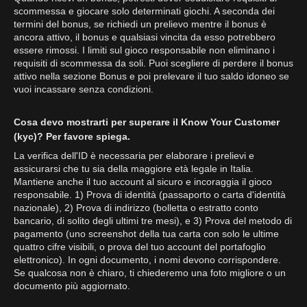
scommessa e giocare solo determinati giochi. A seconda dei
termini del bonus, se richiedi un prelievo mentre il bonus è
ancora attivo, il bonus e qualsiasi vincita da esso potrebbero
essere rimossi. I limiti sul gioco responsabile non eliminano i
requisiti di scommessa da soli. Puoi scegliere di perdere il bonus
attivo nella sezione Bonus e poi prelevare il tuo saldo idoneo se
vuoi incassare senza condizioni.
Cosa devo mostrarti per superare il Know Your Customer
(kyc)? Per favore spiega.
La verifica dell'ID è necessaria per elaborare i prelievi e
assicurarsi che tu sia della maggiore età legale in Italia.
Mantiene anche il tuo account al sicuro e incoraggia il gioco
responsabile. 1) Prova di identità (passaporto o carta d'identità
nazionale), 2) Prova di indirizzo (bolletta o estratto conto
bancario, di solito degli ultimi tre mesi), e 3) Prova del metodo di
pagamento (uno screenshot della tua carta con solo le ultime
quattro cifre visibili, o prova del tuo account del portafoglio
elettronico). In ogni documento, i nomi devono corrispondere.
Se qualcosa non è chiaro, ti chiederemo una foto migliore o un
documento più aggiornato.