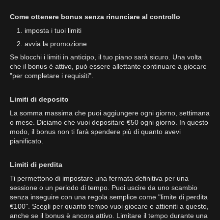
Come ottenere bonus senza rinunciare al controllo
imposta i tuoi limiti
avvia la promozione
Se blocchi i limiti in anticipo, il tuo piano sarà sicuro. Una volta
che il bonus è attivo, può essere allettante continuare a giocare
"per completare i requisiti".
Limiti di deposito
La somma massima che puoi aggiungere ogni giorno, settimana
o mese. Diciamo che vuoi depositare €50 ogni giorno. In questo
modo, il bonus non ti farà spendere più di quanto avevi
pianificato.
Limiti di perdita
Ti permettono di impostare una fermata definitiva per una
sessione o un periodo di tempo. Puoi uscire da uno scambio
senza inseguire con una regola semplice come "limite di perdita
€100". Scegli per quanto tempo vuoi giocare e attieniti a questo,
anche se il bonus è ancora attivo. Limitare il tempo durante una