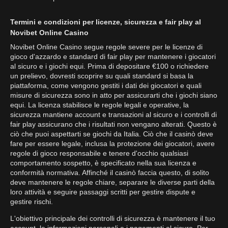
Termini e condizioni per licenze, sicurezza e fair play al
Novibet Online Casino
Novibet Online Casino segue regole severe per le licenze di
gioco d'azzardo e standard di fair play per mantenere i giocatori
al sicuro e i giochi equi. Prima di depositare €100 o richiedere
un prelievo, dovresti scoprire su quali standard si basa la
piattaforma, come vengono gestiti i dati dei giocatori e quali
misure di sicurezza sono in atto per assicurarti che i giochi siano
equi. La licenza stabilisce le regole legali e operative, la
sicurezza mantiene account e transazioni al sicuro e i controlli di
fair play assicurano che i risultati non vengano alterati. Questo è
ciò che puoi aspettarti se giochi da Italia. Ciò che il casinò deve
fare per essere legale, inclusa la protezione dei giocatori, avere
regole di gioco responsabile e tenere d'occhio qualsiasi
comportamento sospetto, è specificato nella sua licenza e
conformità normativa. Affinché il casinò faccia questo, di solito
deve mantenere le regole chiare, separare le diverse parti della
loro attività e seguire passaggi scritti per gestire dispute e
gestire rischi.
L'obiettivo principale dei controlli di sicurezza è mantenere il tuo
account, le informazioni personali e i pagamenti al sicuro. Per