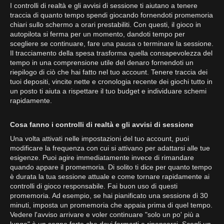
I controlli di realtà e gli avvisi di sessione ti aiutano a tenere
traccia di quanto tempo spendi giocando fornendoti promemoria
chiari sullo schermo a orari prestabiliti. Con questi, il gioco in
autopilota si ferma per un momento, dandoti tempo per
scegliere se continuare, fare una pausa o terminare la sessione.
Il tracciamento della spesa trasforma quella consapevolezza del
tempo in una comprensione utile del denaro fornendoti un
riepilogo di ciò che hai fatto nel tuo account. Tenere traccia dei
tuoi depositi, vincite nette e cronologia recente dei giochi tutto in
un posto ti aiuta a rispettare il tuo budget e individuare schemi
rapidamente.
Cosa fanno i controlli di realtà e gli avvisi di sessione
Una volta attivati nelle impostazioni del tuo account, puoi
modificare la frequenza con cui si attivano per adattarsi alle tue
esigenze. Puoi agire immediatamente invece di rimandare
quando appare il promemoria. Di solito ti dice per quanto tempo
è durata la tua sessione attuale e come tornare rapidamente ai
controlli di gioco responsabile. Fai buon uso di questi
promemoria. Ad esempio, se hai pianificato una sessione di 30
minuti, imposta un promemoria che appaia prima di quel tempo.
Vedere l'avviso arrivare e voler continuare "solo un po' più a
lungo" è un segno forte che devi fermarti e ripensarci. Scegli un