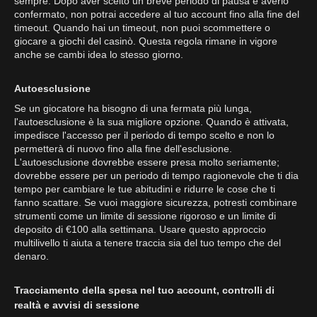
sempre. Dopo aver scelto un breve periodo di pausa e averlo
confermato, non potrai accedere al tuo account fino alla fine del
timeout. Quando hai un timeout, non puoi scommettere o
giocare a giochi del casinò. Questa regola rimane in vigore
anche se cambi idea lo stesso giorno.
Autoesclusione
Se un giocatore ha bisogno di una fermata più lunga,
l'autoesclusione è la sua migliore opzione. Quando è attivata,
impedisce l'accesso per il periodo di tempo scelto e non lo
permetterà di nuovo fino alla fine dell'esclusione.
L'autoesclusione dovrebbe essere presa molto seriamente;
dovrebbe essere per un periodo di tempo ragionevole che ti dia
tempo per cambiare le tue abitudini e ridurre le cose che ti
fanno scattare. Se vuoi maggiore sicurezza, potresti combinare
strumenti come un limite di sessione rigoroso e un limite di
deposito di €100 alla settimana. Usare questo approccio
multilivello ti aiuta a tenere traccia sia del tuo tempo che del
denaro.
Tracciamento della spesa nel tuo account, controlli di
realtà e avvisi di sessione