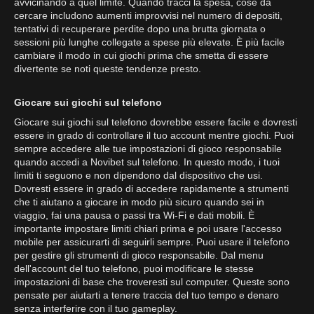
avvicinando a quel limite. Quando tracci la spesa, cose da
cercare includono aumenti improvvisi nel numero di depositi,
tentativi di recuperare perdite dopo una brutta giornata o
sessioni più lunghe collegate a spese più elevate. È più facile
cambiare il modo in cui giochi prima che smetta di essere
divertente se noti queste tendenze presto.
Giocare sui giochi sul telefono
Giocare sui giochi sul telefono dovrebbe essere facile e dovresti
essere in grado di controllare il tuo account mentre giochi. Puoi
sempre accedere alle tue impostazioni di gioco responsabile
quando accedi a Novibet sul telefono. In questo modo, i tuoi
limiti ti seguono e non dipendono dal dispositivo che usi.
Dovresti essere in grado di accedere rapidamente a strumenti
che ti aiutano a giocare in modo più sicuro quando sei in
viaggio, fai una pausa o passi tra Wi-Fi e dati mobili. È
importante impostare limiti chiari prima e poi usare l'accesso
mobile per assicurarti di seguirli sempre. Puoi usare il telefono
per gestire gli strumenti di gioco responsabile. Dal menu
dell'account del tuo telefono, puoi modificare le stesse
impostazioni di base che troveresti sul computer. Queste sono
pensate per aiutarti a tenere traccia del tuo tempo e denaro
senza interferire con il tuo gameplay.