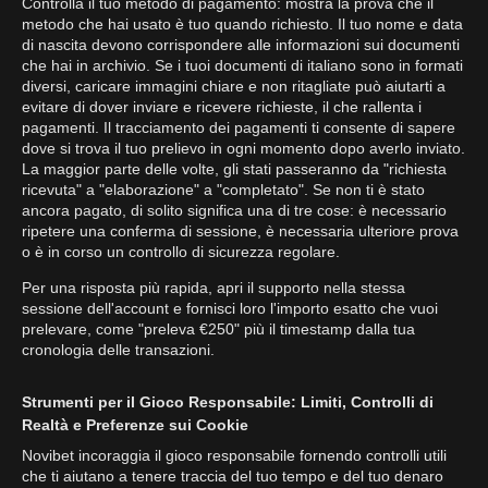
Controlla il tuo metodo di pagamento: mostra la prova che il
metodo che hai usato è tuo quando richiesto. Il tuo nome e data
di nascita devono corrispondere alle informazioni sui documenti
che hai in archivio. Se i tuoi documenti di italiano sono in formati
diversi, caricare immagini chiare e non ritagliate può aiutarti a
evitare di dover inviare e ricevere richieste, il che rallenta i
pagamenti. Il tracciamento dei pagamenti ti consente di sapere
dove si trova il tuo prelievo in ogni momento dopo averlo inviato.
La maggior parte delle volte, gli stati passeranno da "richiesta
ricevuta" a "elaborazione" a "completato". Se non ti è stato
ancora pagato, di solito significa una di tre cose: è necessario
ripetere una conferma di sessione, è necessaria ulteriore prova
o è in corso un controllo di sicurezza regolare.
Per una risposta più rapida, apri il supporto nella stessa
sessione dell'account e fornisci loro l'importo esatto che vuoi
prelevare, come "preleva €250" più il timestamp dalla tua
cronologia delle transazioni.
Strumenti per il Gioco Responsabile: Limiti, Controlli di
Realtà e Preferenze sui Cookie
Novibet incoraggia il gioco responsabile fornendo controlli utili
che ti aiutano a tenere traccia del tuo tempo e del tuo denaro