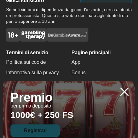
Gioca sul sicuro
Se noti sintomi di dipendenza da gioco d'azzardo, cerca aiuto da
un professionista. Questo sito web è destinato agli utenti di età
pari o superiore a 18 anni.
Termini di servizio
Pagine principali
Politica sui cookie
App
Informativa sulla privacy
Bonus
Termini E Condizioni
Codice promozionale
Premio
Gioco Responsabile
Bonus senza deposito
per primo deposito
Contatti
1000€ + 250 FS
+599 9 7516840
info@novibet-ca.com
Registrati
© 2026 All Rights