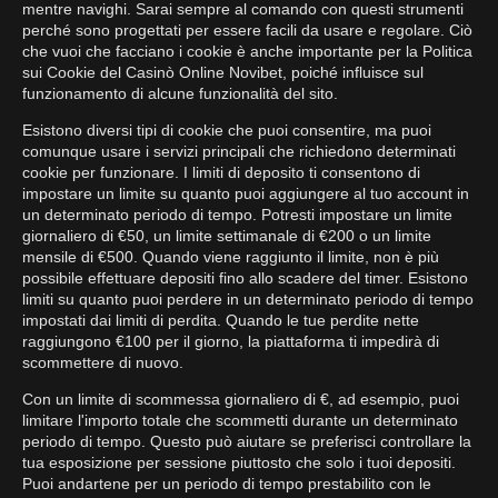
mentre navighi. Sarai sempre al comando con questi strumenti
perché sono progettati per essere facili da usare e regolare. Ciò
che vuoi che facciano i cookie è anche importante per la Politica
sui Cookie del Casinò Online Novibet, poiché influisce sul
funzionamento di alcune funzionalità del sito.
Esistono diversi tipi di cookie che puoi consentire, ma puoi
comunque usare i servizi principali che richiedono determinati
cookie per funzionare. I limiti di deposito ti consentono di
impostare un limite su quanto puoi aggiungere al tuo account in
un determinato periodo di tempo. Potresti impostare un limite
giornaliero di €50, un limite settimanale di €200 o un limite
mensile di €500. Quando viene raggiunto il limite, non è più
possibile effettuare depositi fino allo scadere del timer. Esistono
limiti su quanto puoi perdere in un determinato periodo di tempo
impostati dai limiti di perdita. Quando le tue perdite nette
raggiungono €100 per il giorno, la piattaforma ti impedirà di
scommettere di nuovo.
Con un limite di scommessa giornaliero di €, ad esempio, puoi
limitare l'importo totale che scommetti durante un determinato
periodo di tempo. Questo può aiutare se preferisci controllare la
tua esposizione per sessione piuttosto che solo i tuoi depositi.
Puoi andartene per un periodo di tempo prestabilito con le