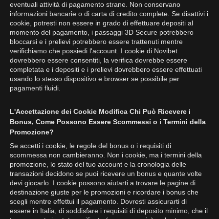
eventuali attività di pagamento strane. Non conservano
informazioni bancarie o di carta di credito complete. Se disattivi i
cookie, potresti non essere in grado di effettuare depositi al
momento del pagamento, i passaggi 3D Secure potrebbero
bloccarsi e i prelievi potrebbero essere trattenuti mentre
verifichiamo che possiedi l'account. I cookie di Novibet
dovrebbero essere consentiti, la verifica dovrebbe essere
completata e i depositi e i prelievi dovrebbero essere effettuati
usando lo stesso dispositivo e browser se possibile per
pagamenti fluidi.
L'Accettazione dei Cookie Modifica Chi Può Ricevere i
Bonus, Come Possono Essere Scommessi o i Termini della
Promozione?
Se accetti i cookie, le regole del bonus o i requisiti di
scommessa non cambieranno. Non i cookie, ma i termini della
promozione, lo stato del tuo account e la cronologia delle
transazioni decidono se puoi ricevere un bonus e quante volte
devi giocarlo. I cookie possono aiutarti a trovare le pagine di
destinazione giuste per le promozioni e ricordare i bonus che
scegli mentre effettui il pagamento. Dovresti assicurarti di
essere in Italia, di soddisfare i requisiti di deposito minimo, che il