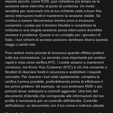
importo piccolo, come €100, può richiedere più tempo se la
sessione viene interrotta al punto di conferma. Un modo
semplice per assicurarti che la tua richiesta vada a buon fine
senza interruzioni inutili è mantenere la sessione stabile. Se
continui a essere disconnesso mentre provi a incassare,
consentire i cookie per il dominio Novibet e completare la
richiesta in una singola sessione senza interruzioni dovrebbe
risolvere il problema. Questo è un consiglio per i giocatori di
Italia: i tuoi schemi di accesso possono sembrare diversi quando
viaggi o cambi rete.
Puoi vedere meno prompt di sicurezza quando effettui prelievi
sulla tua connessione. La seconda cosa importante per prelievi
rapidi è nota come verifica KYC. I cookie aiutano a mantenerti
connesso, ma Know Your Customer (KYC) è ciò che consente a
Novibet di rilasciare fondi in sicurezza e soddisfare i requisiti
normativi. Per ricevere i tuoi soldi rapidamente, completa la
verifica il prima possibile, preferibilmente prima di effettuare il
tuo primo prelievo. Ad esempio, se vuoi prelevare €500 o più,
potresti dover sottoporsi a controlli aggiuntivi. Una foto del
documento d'identità che corrisponde alle informazioni del tuo
profilo è necessaria per un controllo dell'identità. Controllo
dell'indirizzo: un documento con il tuo nome e indirizzo attuale.