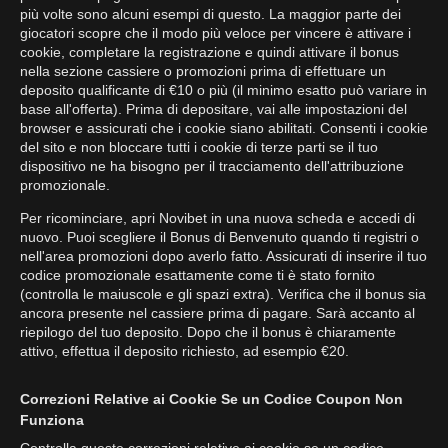
più volte sono alcuni esempi di questo. La maggior parte dei
giocatori scopre che il modo più veloce per vincere è attivare i
cookie, completare la registrazione e quindi attivare il bonus
nella sezione cassiere o promozioni prima di effettuare un
deposito qualificante di €10 o più (il minimo esatto può variare in
base all'offerta). Prima di depositare, vai alle impostazioni del
browser e assicurati che i cookie siano abilitati. Consenti i cookie
del sito e non bloccare tutti i cookie di terze parti se il tuo
dispositivo ne ha bisogno per il tracciamento dell'attribuzione
promozionale.
Per ricominciare, apri Novibet in una nuova scheda e accedi di
nuovo. Puoi scegliere il Bonus di Benvenuto quando ti registri o
nell'area promozioni dopo averlo fatto. Assicurati di inserire il tuo
codice promozionale esattamente come ti è stato fornito
(controlla le maiuscole e gli spazi extra). Verifica che il bonus sia
ancora presente nel cassiere prima di pagare. Sarà accanto al
riepilogo del tuo deposito. Dopo che il bonus è chiaramente
attivo, effettua il deposito richiesto, ad esempio €20.
Correzioni Relative ai Cookie Se un Codice Coupon Non
Funziona
Controlla queste correzioni relative ai cookie se un codice