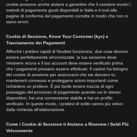
cookie possono anche aiutare a garantire che il cassiere mostri i
metodi di pagamento giusti disponibili in Italia e ti invii alle
pagine di conferma del pagamento corrette in modo che non ci
siano errori.
Cookie di Sessione, Know Your Customer (kyc) e
Tracciamento dei Pagamenti
Affinché i prelievi rapidi di Novibet funzionino, due cose devono
essere perfettamente sincronizzate: la tua sessione deve
rimanere sicura e il tuo account deve essere verificato prima
che i pagamenti possano essere effettuati. Il casinò ha bisogno
dei cookie di sessione per assicurarsi che sia davvero tu,
mantenerti connesso e proteggere azioni importanti come
richiedere un prelievo. È più facile tenere traccia di ogni
passaggio del processo di pagamento quando usi lo stesso
dispositivo, hai una connessione stabile e hai un profilo
verificato. In questo modo, i prelievi di solito vanno più veloci
dalla richiesta all'elaborazione.
Come i Cookie di Sessione ti Aiutano a Ricevere i Soldi Più
Velocemente