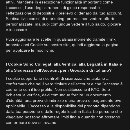
attivi. Mantiene in esecuzione funzionalità importanti come
l'accesso, l'uso degli strumenti di gioco responsabile,
l'effettuazione di depositi e il prelievo di denaro dal tuo account.
Se disattivi i cookie di marketing, potresti non vedere offerte
personalizzate, ma puoi comunque vedere il tuo saldo, giocare
e incassare.
Puoi aggiornare le scelte in qualsiasi momento tramite il link
Impostazioni Cookie sul nostro sito, quindi aggiorna la pagina
per applicare le modifiche.
I Cookie Sono Collegati alla Verifica, alla Legalità in Italia e
alla Sicurezza dell'Account per i Giocatori di italiano?
I cookie supportano i controlli di sicurezza che aiutano a
confermare che sei il vero titolare dell'account e che l'accesso è
coerente con il tuo profilo. Non sostituiscono il KYC. Se è
richiesta la verifica, devi comunque fornire un documento
d'identità, una prova di indirizzo e una prova di pagamento ove
applicabile. L'accesso e la disponibilità del prodotto dipendono
dalla tua posizione e dalle regole locali in Italia. Le persone che
viaggiano possono affrontare limiti fino a quando non possono
confermare dove si trovano.