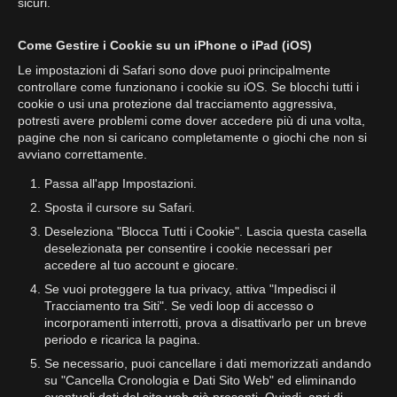
sicuri.
Come Gestire i Cookie su un iPhone o iPad (iOS)
Le impostazioni di Safari sono dove puoi principalmente
controllare come funzionano i cookie su iOS. Se blocchi tutti i
cookie o usi una protezione dal tracciamento aggressiva,
potresti avere problemi come dover accedere più di una volta,
pagine che non si caricano completamente o giochi che non si
avviano correttamente.
Passa all'app Impostazioni.
Sposta il cursore su Safari.
Deseleziona "Blocca Tutti i Cookie". Lascia questa casella
deselezionata per consentire i cookie necessari per
accedere al tuo account e giocare.
Se vuoi proteggere la tua privacy, attiva "Impedisci il
Tracciamento tra Siti". Se vedi loop di accesso o
incorporamenti interrotti, prova a disattivarlo per un breve
periodo e ricarica la pagina.
Se necessario, puoi cancellare i dati memorizzati andando
su "Cancella Cronologia e Dati Sito Web" ed eliminando
eventuali dati del sito web già presenti. Quindi, apri di