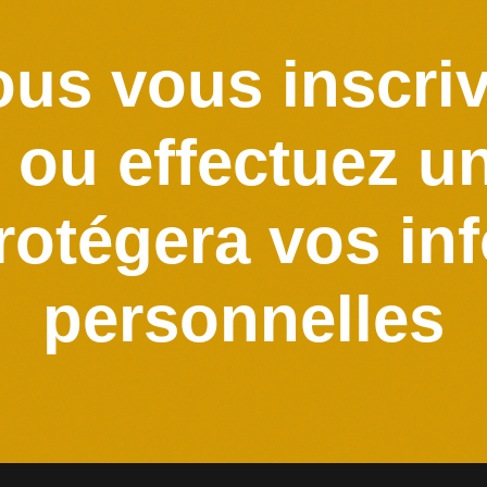
us vous inscri
ou effectuez un 
rotégera vos in
personnelles