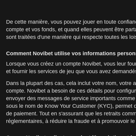
De cette manière, vous pouvez jouer en toute confianc
compte et vos fonds, et quand elles peuvent être part
sont traitées d'une manière qui respecte toutes les loi
Comment Novibet utilise vos informations personne
Lorsque vous créez un compte Novibet, vous leur fourn
et fournir les services de jeu que vous avez demandé
Dans la plupart des cas, cela inclut votre nom, votre
compte. Novibet a besoin de ces détails pour configur
envoyer des messages de service importants comme de
sous le nom de Know Your Customer (KYC), permet de s'
de paiement. Tout en s'assurant que les retraits com
réglementaires, à réduire la fraude et à promouvoir le