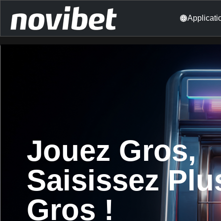
Applicati
Jouez Gros,
Saisissez Plu
Gros !