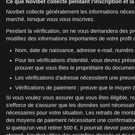
Ce que Novibet collecte pendant l'inscription et la 
Novibet collecte généralement les informations nécessa
marché, lorsque vous vous inscrivez.
Pendant la vérification, on ne vous demandera des p
modifiez des informations importantes de votre profil
Nom, date de naissance, adresse e-mail, numéro de
Pour les vérifications d'identité, vous devrez prés
prouver que vous êtes le propriétaire du documen
Les vérifications d'adresse nécessitent une preuv
Vérifications de paiement : preuve que le moyen d
Si vous voulez vous assurer que vous êtes éligible, n
s'efforce de s'assurer que les données sont nécessa
nécessaires pour votre situation. Les retraits de mont
des moyens de paiement nécessitant une confirmation 
si quelqu'un veut retirer 500 €, il pourrait devoir pass